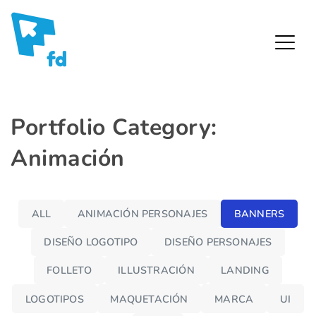
Fredy Díaz – Diseñador Gráfico
Skip
Portfolio Category:
to
Animación
content
ALL
ANIMACIÓN PERSONAJES
BANNERS
DISEÑO LOGOTIPO
DISEÑO PERSONAJES
FOLLETO
ILLUSTRACIÓN
LANDING
LOGOTIPOS
MAQUETACIÓN
MARCA
UI