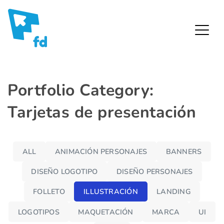
Fredy Díaz – Diseñador Gráfico
Skip
Portfolio Category:
to
Tarjetas de presentación
content
ALL
ANIMACIÓN PERSONAJES
BANNERS
DISEÑO LOGOTIPO
DISEÑO PERSONAJES
FOLLETO
ILLUSTRACIÓN
LANDING
LOGOTIPOS
MAQUETACIÓN
MARCA
UI