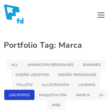
Fredy Díaz – Diseñador Gráfico
Skip
Portfolio Tag: Marca
to
content
ALL
ANIMACIÓN PERSONAJES
BANNERS
DISEÑO LOGOTIPO
DISEÑO PERSONAJES
FOLLETO
ILLUSTRACIÓN
LANDING
LOGOTIPOS
MAQUETACIÓN
MARCA
UI
WEB