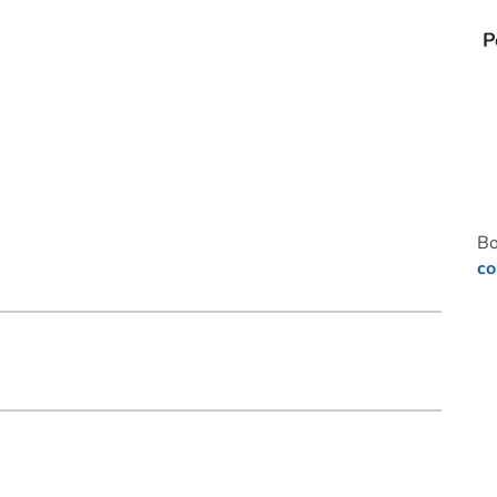
P
Bo
co