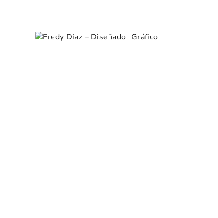
Skip
Portafolio
to
Fredy Díaz – Diseñador
content
Gráfico