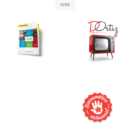
d
WEB
Simbolos
para
biocosmético
s