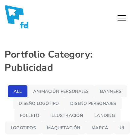
Fredy Díaz – Diseñador Gráfico
Skip
Portfolio Category:
to
Publicidad
content
ALL
ANIMACIÓN PERSONAJES
BANNERS
DISEÑO LOGOTIPO
DISEÑO PERSONAJES
FOLLETO
ILLUSTRACIÓN
LANDING
DOrtiz
Publicida
LOGOTIPOS
MAQUETACIÓN
MARCA
UI