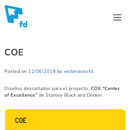
Fredy Díaz – Diseñador Gráfico
Skip
to
COE
content
Posted on
12/06/2018
by
webmasterfd
Diseños descartados para el proyecto,
COE “Center
of Excellence”
de Stanley Black and Decker.