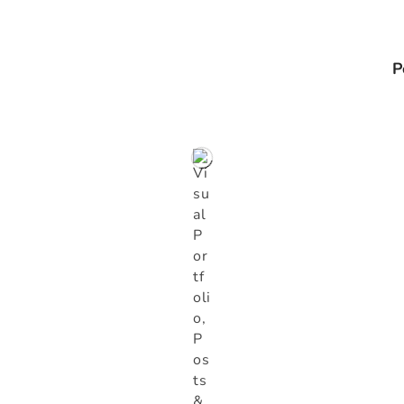
stración
P