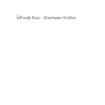
Skip
Portfolio Category: Illu
to
Fredy Díaz – Diseñador
content
Gráfico