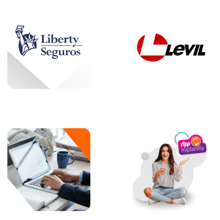
Landing
miplanilla
.com App