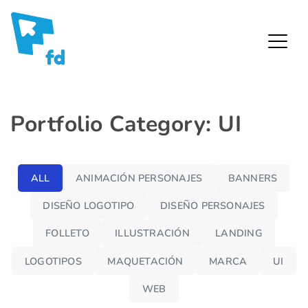
Fredy Díaz – Diseñador Gráfico
Skip
Portfolio Category: UI
to
content
ALL
ANIMACIÓN PERSONAJES
BANNERS
DISEÑO LOGOTIPO
DISEÑO PERSONAJES
FOLLETO
ILLUSTRACIÓN
LANDING
Levil /
Corp. Sitio
LOGOTIPOS
MAQUETACIÓN
MARCA
UI
web
WEB