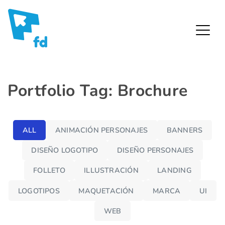
Fredy Díaz – Diseñador Gráfico
Skip
Portfolio Tag: Brochure
to
content
ALL
ANIMACIÓN PERSONAJES
BANNERS
DISEÑO LOGOTIPO
DISEÑO PERSONAJES
FOLLETO
ILLUSTRACIÓN
LANDING
Levil /
Corp. Sitio
LOGOTIPOS
MAQUETACIÓN
MARCA
UI
web
WEB