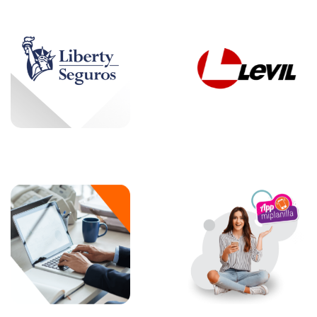
Landing
miplanilla
.com App