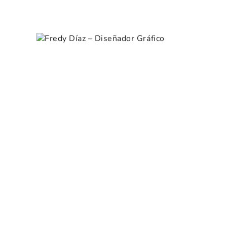
Skip
Portfolio Category: An
to
Fredy Díaz – Diseñador
content
Gráfico