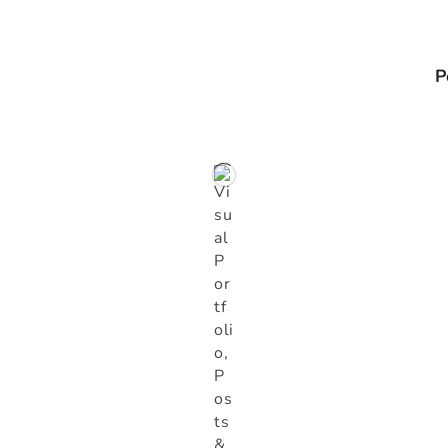
imación
P