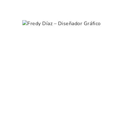
Skip
Portafolio
to
Fredy Díaz – Diseñador
content
Gráfico