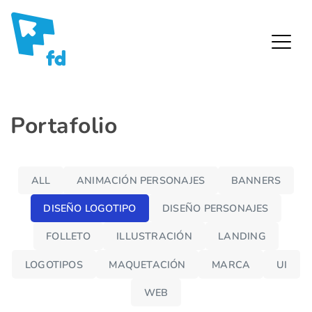
Fredy Díaz – Diseñador Gráfico
Skip
Portafolio
to
content
ALL
ANIMACIÓN PERSONAJES
BANNERS
DISEÑO LOGOTIPO
DISEÑO PERSONAJES
FOLLETO
ILLUSTRACIÓN
LANDING
Waraw
LOGOTIPOS
MAQUETACIÓN
MARCA
UI
a
Acceso
WEB