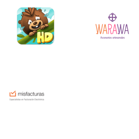
rios
artesan
ales