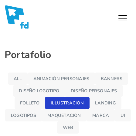
Fredy Díaz – Diseñador Gráfico
Skip
Portafolio
to
content
ALL
ANIMACIÓN PERSONAJES
BANNERS
DISEÑO LOGOTIPO
DISEÑO PERSONAJES
FOLLETO
ILLUSTRACIÓN
LANDING
LOGOTIPOS
MAQUETACIÓN
MARCA
UI
WEB