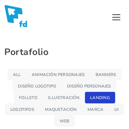
Fredy Díaz – Diseñador Gráfico
Skip
Portafolio
to
content
ALL
ANIMACIÓN PERSONAJES
BANNERS
DISEÑO LOGOTIPO
DISEÑO PERSONAJES
FOLLETO
ILLUSTRACIÓN
LANDING
Landing
miplanilla
LOGOTIPOS
MAQUETACIÓN
MARCA
UI
.com App
WEB